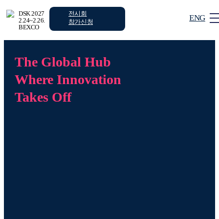
전시회
DSK 2027
ENG
2.24~2.26.
참가신청
BEXCO
The Global Hub
로그인
회원가입
Where Innovation
Takes Off
전시회
컨퍼런스
부대행사
안내