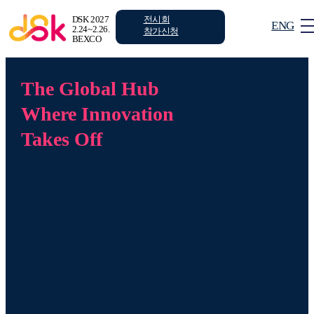
전시회
DSK 2027
ENG
2.24~2.26.
참가신청
BEXCO
The Global Hub
로그인
회원가입
Where Innovation
Takes Off
전시회
컨퍼런스
부대행사
안내